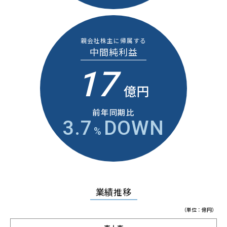
親会社株主に帰属する
中間純利益
17
億円
前年同期比
3.7
DOWN
%
業績推移
（単位：億円）