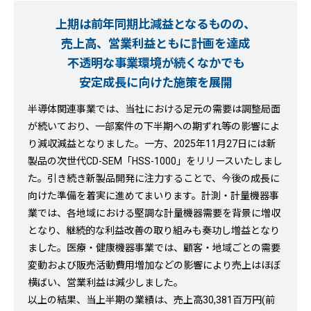
上期は前年同期比減益となるものの、
売上高、営業利益ともに計画を達成
不透明な事業環境が続くなかでも
安定成長に向けた施策を展開
半導体関連事業では、当社における足元の需要は調整局面
が続いており、一部案件の下半期への期ずれ等の影響によ
り減収減益となりました。一方、2025年11月27日には新
製品の次世代CD-SEM「HSS-1000」をリリースいたしまし
た。引き続き新製品開発に注力することで、今後の成長に
向けた準備を着実に進めてまいります。計測・計量機器事
業では、各地域における堅調な計量機器需要を背景に増収
となり、継続的な利益改善の取り組みも奏功し増益となり
ました。医療・健康機器事業では、顧客・地域ごとの需要
変動および販売活動費用増加などの影響により売上はほぼ
横ばい、営業利益は減少しました。
以上の結果、当上半期の業績は、売上高30,381百万円(前