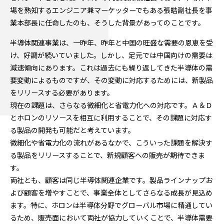
場を熟知するエンジニア兼マーケッターでもある張皓副社長を事
業本部長に任命したのも、そうした背景があってのことです。
半導体関連事業は、一昨年、昨年と中国の旺盛な需要の恩恵を受
け、好調が続いていました。しかし、足元では中国向けの需要は
減速傾向にあります。これは過去にも繰り返してきた半導体の需
要変動によるものですが、その変動に対応するためには、新製品
をリリースする必要があります。
現在の課題は、さらなる微細化と省電力化への対応です。Ａ＆Ｄ
とホロンのリソースを相互に利用することで、その課題に対応す
る製品の開発も可能だと考えています。
微細化や省電力化の流れがあるなかで、こういった課題を解決す
る製品をリリースすることで、新規顧客への販売が期待できま
す。
両社とも、顧客は同じ半導体関連企業です。製品ラインナップお
よび顧客を増やすことで、事業全体としてさらなる成長が見込め
ます。特に、ホロンは半導体分野でグローバル市場に精通してい
るため、販売面において両社が協力していくことで、半導体需要