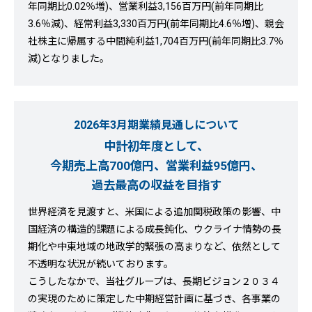
年同期比0.02％増)、営業利益3,156百万円(前年同期比
3.6％減)、経常利益3,330百万円(前年同期比4.6％増)、親会
社株主に帰属する中間純利益1,704百万円(前年同期比3.7％
減)となりました。
2026年3月期業績見通しについて
中計初年度として、
今期売上高700億円、営業利益95億円、
過去最高の収益を目指す
世界経済を見渡すと、米国による追加関税政策の影響、中
国経済の構造的課題による成長鈍化、ウクライナ情勢の長
期化や中東地域の地政学的緊張の高まりなど、依然として
不透明な状況が続いております。
こうしたなかで、当社グループは、長期ビジョン２０３４
の実現のために策定した中期経営計画に基づき、各事業の