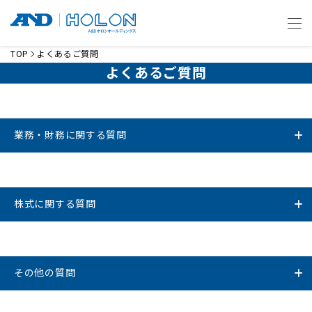
TOP
よくあるご質問
よくあるご質問
業務・財務に関する質問
決算期を教えてください。
株式に関する質問
最近の決算情報はどうすればわかりますか？
証券コードを教えて下さい。
業績を知りたいのですが、どのような資料がありますか？
その他の質問
売買単位株式数は何株ですか？
業績の推移を見るにはどうしたら良いですか？
資料請求等のお問い合わせ先はどこですか？
配当金支払いの株主確定日はいつですか？
有価証券報告書を見たいのですが？