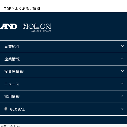
TOP
よくあるご質問
株主優待制度はありますか？
特別口座とは何のことですか？
株式配当
株式に関する諸手続や問い合わせは、どこに連絡すればい
事業紹介
いのでしょうか？
企業情報
投資家情報
ニュース
①特別口座の場合
採用情報
みずほ信託銀行株式会社
GLOBAL
みずほ信託銀行株式会社
お問い合わせ